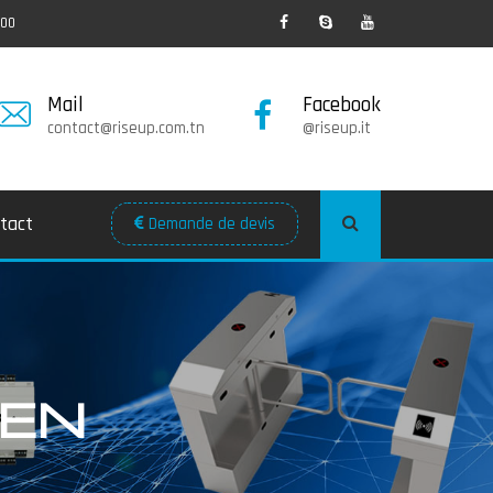
:00
Mail
Facebook
contact@riseup.com.tn
@riseup.it
tact
Demande de devis
IEN