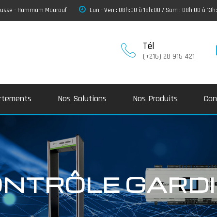
 Sousse - Hammam Maarouf
Lun - Ven : 08h:00 à 18h:00 / Sam : 08h:00 à 13h
Tél
(+216) 28 915 421
rtements
Nos Solutions
Nos Produits
Con
NTRÔLE GARD